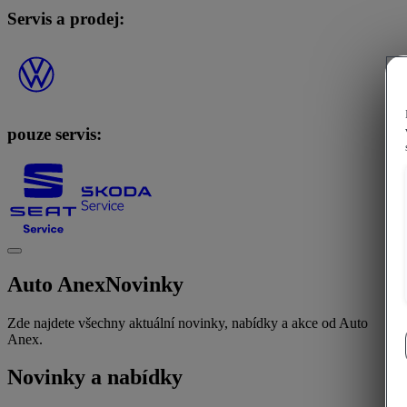
Servis a prodej:
pouze servis:
Auto Anex
Novinky
Zde najdete všechny aktuální novinky, nabídky a akce od Auto
Anex.
Novinky a nabídky